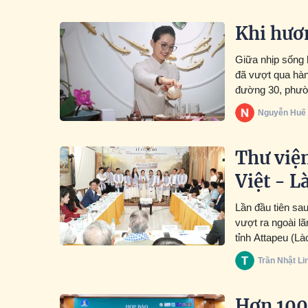
Khi hươ
Giữa nhịp sống 
đã vượt qua hàn
đường 30, phườ
trở thành chiếc 
Nguyễn Huế
Người đứng sau 
luôn dành trọn t
Thư viện
Việt - L
Lần đầu tiên sa
vượt ra ngoài lã
tỉnh Attapeu (Là
đặc biệt Việt Na
Trần Nhật Li
Hơn 100 