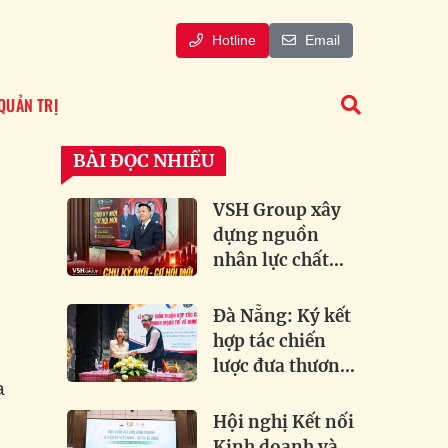
Hotline
Email
QUẢN TRỊ
BÀI ĐỌC NHIỀU
VSH Group xây
dựng nguồn
nhân lực chất
lượng cao đón
dầu xu hướng
Đà Nẵng: Ký kết
bất động sản
hợp tác chiến
lược đưa thương
a
hiệu bia lâu đời
của Đức về Việt
Hội nghị Kết nối
Nam
Kinh doanh và