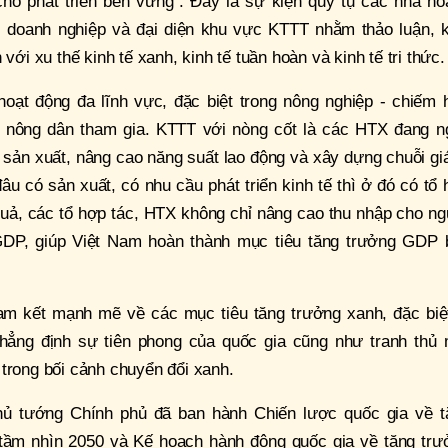
ho phát triển bền vững”. Đây là sự kiện quy tụ các nhà ho
ế, doanh nghiệp và đại diện khu vực KTTT nhằm thảo luận, k
với xu thế kinh tế xanh, kinh tế tuần hoàn và kinh tế tri thức.
oạt động đa lĩnh vực, đặc biệt trong nông nghiệp - chiếm 
u nông dân tham gia. KTTT với nòng cốt là các HTX đang n
t sản xuất, nâng cao năng suất lao động và xây dựng chuỗi giá
đâu có sản xuất, có nhu cầu phát triển kinh tế thì ở đó có tổ
quả, các tổ hợp tác, HTX không chỉ nâng cao thu nhập cho n
GDP, giúp Việt Nam hoàn thành mục tiêu tăng trưởng GDP 
m kết mạnh mẽ về các mục tiêu tăng trưởng xanh, đặc biệt
hẳng định sự tiên phong của quốc gia cũng như tranh thủ 
 trong bối cảnh chuyển đổi xanh.
hủ tướng Chính phủ đã ban hành Chiến lược quốc gia về t
 tầm nhìn 2050 và Kế hoạch hành động quốc gia về tăng trư