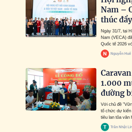
Nam – Q
thúc đẩy
Ngày 31/7, tại 
Nam (VECA) đã t
Quốc tế 2026 vớ
Nguyễn Huế
Caravan 
1.000 m
đường b
Với chủ đề "Vữn
tổ chức dự kiến
tiêu lan tỏa văn
cộng đồng vùng 
Trần Nhật Li