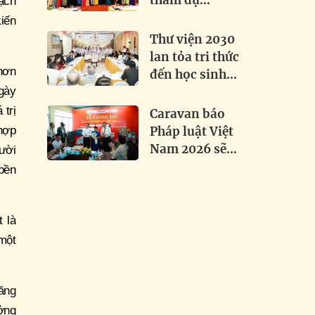
tham dự
ạch
Festival Dân ca
iến
Dân vũ Quốc tế
Thư viện 2030
2026 tại Điện
lan tỏa tri thức
Biên
hơn
đến học sinh
gày
Việt - Lào tại
Attapeu
 trị
Caravan báo
 hợp
Pháp luật Việt
Nam 2026 sẽ
gười
trao 1.000 mũ
bền
bảo hiểm, thắp
sáng hơn 3 km
đường biên
 là
một
ăng
ởng