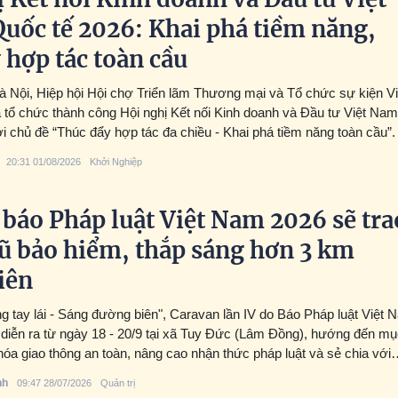
uốc tế 2026: Khai phá tiềm năng,
 hợp tác toàn cầu
Hà Nội, Hiệp hội Hội chợ Triển lãm Thương mại và Tổ chức sự kiện Vi
ổ chức thành công Hội nghị Kết nối Kinh doanh và Đầu tư Việt Nam
i chủ đề “Thúc đẩy hợp tác đa chiều - Khai phá tiềm năng toàn cầu”.
20:31 01/08/2026
Khởi Nghiệp
báo Pháp luật Việt Nam 2026 sẽ tra
ũ bảo hiểm, thắp sáng hơn 3 km
iên
g tay lái - Sáng đường biên", Caravan lần IV do Báo Pháp luật Việt 
 diễn ra từ ngày 18 - 20/9 tại xã Tuy Đức (Lâm Đồng), hướng đến m
 hóa giao thông an toàn, nâng cao nhận thức pháp luật và sẻ chia với
biên.
nh
09:47 28/07/2026
Quản trị