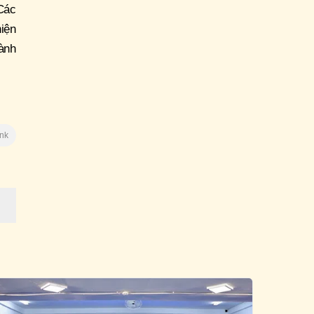
Các
iện
ành
ink