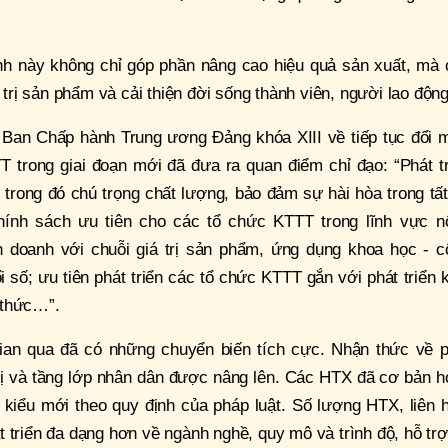
nh này không chỉ góp phần nâng cao hiệu quả sản xuất, mà 
á trị sản phẩm và cải thiện đời sống thành viên, người lao độn
, Ban Chấp hành Trung ương Đảng khóa XIII về tiếp tục đổi 
T trong giai đoạn mới đã đưa ra quan điểm chỉ đạo: “Phát t
trong đó chú trọng chất lượng, bảo đảm sự hài hòa trong tấ
chính sách ưu tiên cho các tổ chức KTTT trong lĩnh vực n
h doanh với chuỗi giá trị sản phẩm, ứng dụng khoa học - c
 số; ưu tiên phát triển các tổ chức KTTT gắn với phát triển 
i thức…”.
ian qua đã có những chuyển biến tích cực. Nhận thức về p
trị và tầng lớp nhân dân được nâng lên. Các HTX đã cơ bản 
kiểu mới theo quy định của pháp luật. Số lượng HTX, liên h
 triển đa dạng hơn về ngành nghề, quy mô và trình độ, hỗ trợ