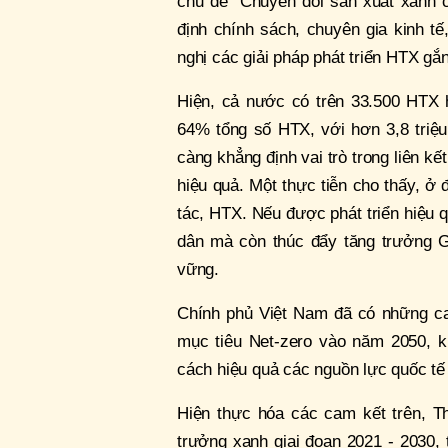
chủ đề “Chuyển đổi sản xuất xanh c
định chính sách, chuyên gia kinh t
nghị các giải pháp phát triển HTX gắn 
Hiện, cả nước có trên 33.500 HTX h
64% tổng số HTX, với hơn 3,8 triệ
càng khẳng định vai trò trong liên kế
hiệu quả. Một thực tiễn cho thấy, ở 
tác, HTX. Nếu được phát triển hiệu 
dân mà còn thúc đẩy tăng trưởng 
vững.
Chính phủ Việt Nam đã có những ca
mục tiêu Net-zero vào năm 2050, k
cách hiệu quả các nguồn lực quốc tế
Hiện thực hóa các cam kết trên, T
trưởng xanh giai đoạn 2021 - 2030,