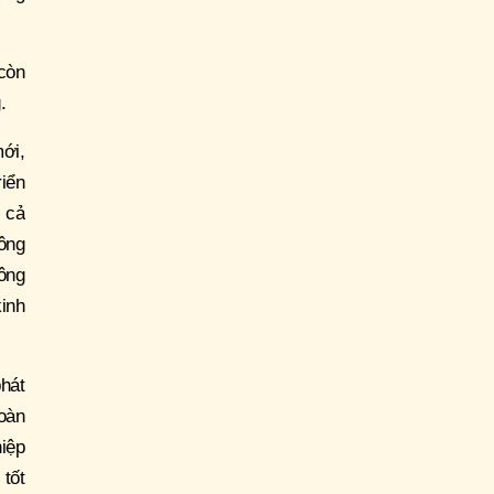
còn
g.
mới,
riển
t cả
ông
ông
kinh
hát
hoàn
iệp
 tốt