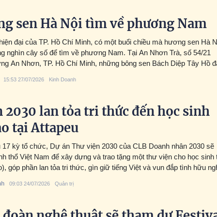
ng sen Hà Nội tìm về phương Nam
hiện đại của TP. Hồ Chí Minh, có một buổi chiều mà hương sen Hà N
g nghìn cây số để tìm về phương Nam. Tại An Nhơn Trà, số 54/21
ng An Nhơn, TP. Hồ Chí Minh, những bông sen Bách Diệp Tây Hồ đ
cầu nối đặc biệt giữa con người, văn hóa và tình yêu dành cho trà Việ
15:53 27/07/2026
Kinh Doanh
hành trình ấy là nghệ nhân Dương Lệ – một nghệ nhân trẻ gốc Hà N
âm huyết cho việc gìn giữ và lan tỏa văn hóa trà truyền thống.
 2030 lan tỏa tri thức đến học sinh
ào tại Attapeu
u 17 kỳ tổ chức, Dự án Thư viện 2030 của CLB Doanh nhân 2030 sẽ
nh thổ Việt Nam để xây dựng và trao tặng một thư viện cho học sinh t
o), góp phần lan tỏa tri thức, gìn giữ tiếng Việt và vun đắp tình hữu ng
m - Lào.
nh
09:03 24/07/2026
Quản trị
đoàn nghệ thuật sẽ tham dự Festiv