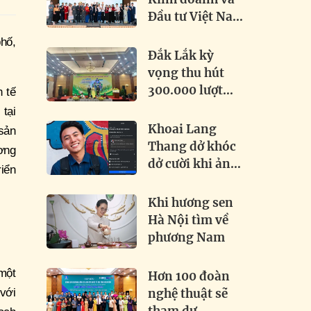
Đầu tư Việt Nam
– Quốc tế 2026:
hố,
Khai phá tiềm
Đắk Lắk kỳ
năng, thúc đẩy
vọng thu hút
hợp tác toàn cầu
300.000 lượt
h tế
khách tại Lễ hội
 tại
Sầu riêng 2026
Khoai Lang
sản
Thang dở khóc
ơng
dở cười khi ảnh
riển
chính chủ bị
đánh bản quyền
Khi hương sen
Hà Nội tìm về
phương Nam
một
Hơn 100 đoàn
với
nghệ thuật sẽ