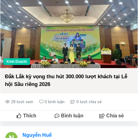
Kinh Doanh
Đắk Lắk kỳ vọng thu hút 300.000 lượt khách tại Lễ
hội Sầu riêng 2026
29 lượt xem
0 bình luận
0 lượt chia sẻ
Thích
Bình luận
Chia sẻ
Nguyễn Huế