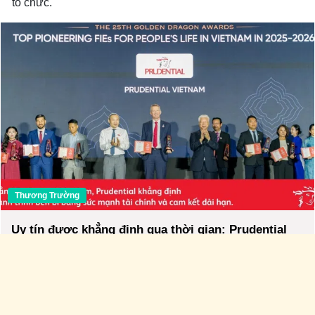
tổ chức.
Thương Trường
Uy tín được khẳng định qua thời gian: Prudential
tiếp tục được vinh danh tại Giải thưởng Rồng Vàng
2026
46 lượt xem
0 bình luận
0 lượt chia sẻ