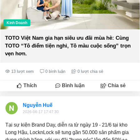
Kinh Doanh
TOTO Việt Nam gia hạn siêu ưu đãi mùa hè: Cùng
TOTO “Tô điểm tiện nghi, Tô màu cuộc sống” trọn
vẹn hơn.
13 lượt xem
0 bình luận
0 lượt chia sẻ
Thích
Bình luận
Chia sẻ
Nguyễn Huế
2026-06-17 17:47:30
Tại sự kiện Brand Day, diễn ra từ ngày 19 - 21/6 tại kho
Long Hậu, LocknLock sẽ tung gần 50.000 sản phẩm gia
dụng chính hãng, với ưu đãi “bung nóc” lên đến 50%++.