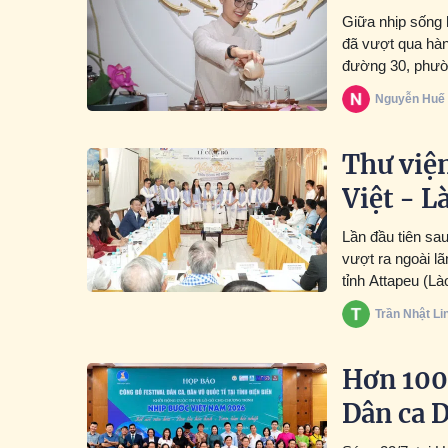
Giữa nhịp sống 
đã vượt qua hàn
đường 30, phườ
trở thành chiếc 
Nguyễn Huế
Người đứng sau 
luôn dành trọn t
Thư viện
Việt - L
Lần đầu tiên sa
vượt ra ngoài lã
tỉnh Attapeu (Là
đặc biệt Việt Na
Trần Nhật Li
Hơn 100 
Dân ca D