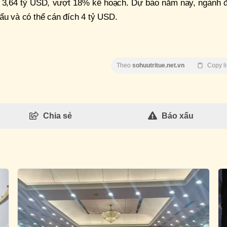
c 3,64 tỷ USD, vượt 18% kế hoạch. Dự báo năm nay, ngành đ
ẩu và có thể cán đích 4 tỷ USD.
Theo
sohuutritue.net.vn
Copy l
Chia sẻ
Báo xấu