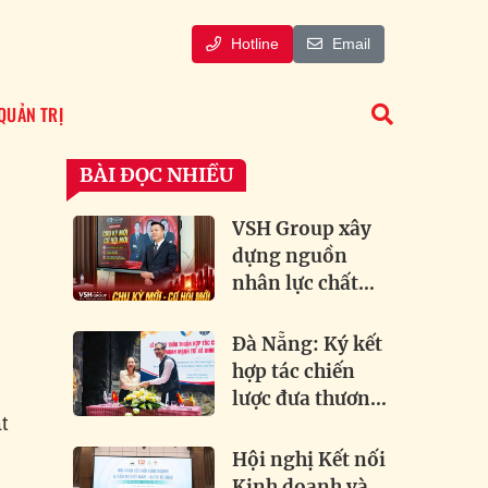
Hotline
Email
QUẢN TRỊ
BÀI ĐỌC NHIỀU
VSH Group xây
dựng nguồn
nhân lực chất
lượng cao đón
dầu xu hướng
Đà Nẵng: Ký kết
bất động sản
hợp tác chiến
lược đưa thương
t
hiệu bia lâu đời
của Đức về Việt
Hội nghị Kết nối
Nam
Kinh doanh và