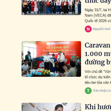
thúc đẩy
Ngày 31/7, tại 
Nam (VECA) đã t
Quốc tế 2026 vớ
Nguyễn Huế
Caravan 
1.000 m
đường b
Với chủ đề "Vữn
tổ chức dự kiến
tiêu lan tỏa văn
cộng đồng vùng 
Trần Nhật Li
Khi hươ