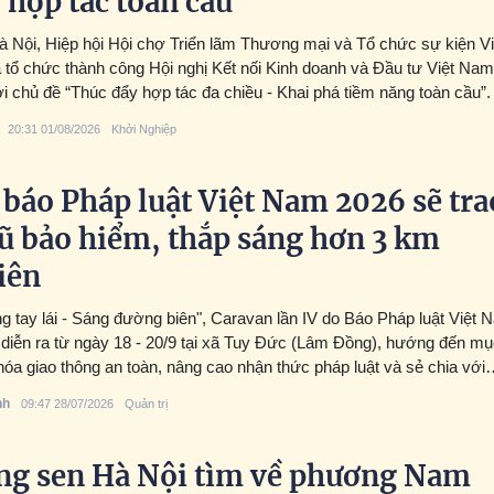
 hợp tác toàn cầu
Hà Nội, Hiệp hội Hội chợ Triển lãm Thương mại và Tổ chức sự kiện Vi
ổ chức thành công Hội nghị Kết nối Kinh doanh và Đầu tư Việt Nam
i chủ đề “Thúc đẩy hợp tác đa chiều - Khai phá tiềm năng toàn cầu”.
20:31 01/08/2026
Khởi Nghiệp
báo Pháp luật Việt Nam 2026 sẽ tra
ũ bảo hiểm, thắp sáng hơn 3 km
iên
g tay lái - Sáng đường biên", Caravan lần IV do Báo Pháp luật Việt 
 diễn ra từ ngày 18 - 20/9 tại xã Tuy Đức (Lâm Đồng), hướng đến m
 hóa giao thông an toàn, nâng cao nhận thức pháp luật và sẻ chia với
biên.
nh
09:47 28/07/2026
Quản trị
ng sen Hà Nội tìm về phương Nam