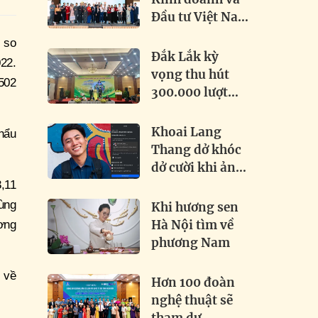
Đầu tư Việt Nam
– Quốc tế 2026:
 so
Khai phá tiềm
Đắk Lắk kỳ
22.
năng, thúc đẩy
vọng thu hút
502
hợp tác toàn cầu
300.000 lượt
khách tại Lễ hội
Sầu riêng 2026
Khoai Lang
khẩu
Thang dở khóc
dở cười khi ảnh
chính chủ bị
,11
đánh bản quyền
ùng
Khi hương sen
Hà Nội tìm về
ơng
phương Nam
% về
Hơn 100 đoàn
nghệ thuật sẽ