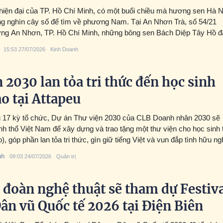
hiện đại của TP. Hồ Chí Minh, có một buổi chiều mà hương sen Hà N
g nghìn cây số để tìm về phương Nam. Tại An Nhơn Trà, số 54/21
ng An Nhơn, TP. Hồ Chí Minh, những bông sen Bách Diệp Tây Hồ đ
cầu nối đặc biệt giữa con người, văn hóa và tình yêu dành cho trà Việ
15:53 27/07/2026
Kinh Doanh
hành trình ấy là nghệ nhân Dương Lệ – một nghệ nhân trẻ gốc Hà N
âm huyết cho việc gìn giữ và lan tỏa văn hóa trà truyền thống.
 2030 lan tỏa tri thức đến học sinh
ào tại Attapeu
u 17 kỳ tổ chức, Dự án Thư viện 2030 của CLB Doanh nhân 2030 sẽ
nh thổ Việt Nam để xây dựng và trao tặng một thư viện cho học sinh t
o), góp phần lan tỏa tri thức, gìn giữ tiếng Việt và vun đắp tình hữu ng
m - Lào.
nh
09:03 24/07/2026
Quản trị
đoàn nghệ thuật sẽ tham dự Festiv
ân vũ Quốc tế 2026 tại Điện Biên