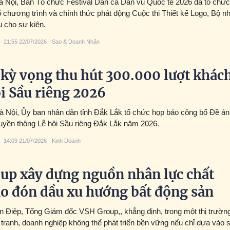
Hà Nội, Ban Tổ chức Festival Dân ca Dân vũ Quốc tế 2026 đã tổ chức
 chương trình và chính thức phát động Cuộc thi Thiết kế Logo, Bộ n
u cho sự kiện.
21:55 22/07/2026
Sao & Doanh Nhân
 kỳ vọng thu hút 300.000 lượt khác
ội Sầu riêng 2026
Hà Nội, Ủy ban nhân dân tỉnh Đắk Lắk tổ chức họp báo công bố Đề án
ruyền thông Lễ hội Sầu riêng Đắk Lắk năm 2026.
14:09 21/07/2026
Kinh Doanh
up xây dựng nguồn nhân lực chất
ao đón dầu xu hướng bất động sản
Điệp, Tổng Giám đốc VSH Group,, khẳng định, trong một thị trườn
tranh, doanh nghiệp không thể phát triển bền vững nếu chỉ dựa vào 