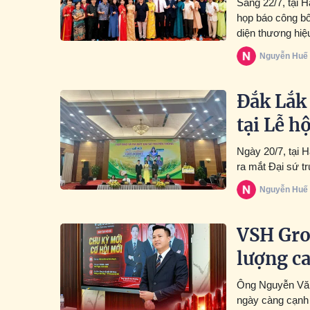
Sáng 22/7, tại 
họp báo công bố
diện thương hiệ
Nguyễn Huế
Đắk Lắk
tại Lễ h
Ngày 20/7, tại 
ra mắt Đại sứ t
Nguyễn Huế
VSH Gro
lượng c
Ông Nguyễn Văn 
ngày càng cạnh 