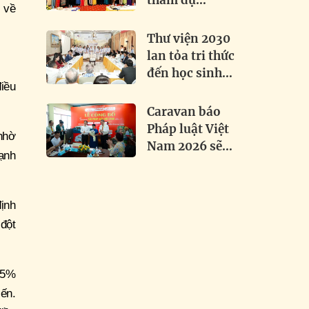
tham dự
 về
Festival Dân ca
Dân vũ Quốc tế
Thư viện 2030
2026 tại Điện
lan tỏa tri thức
Biên
đến học sinh
điều
Việt - Lào tại
Attapeu
Caravan báo
Pháp luật Việt
nhờ
Nam 2026 sẽ
mạnh
trao 1.000 mũ
bảo hiểm, thắp
sáng hơn 3 km
định
đường biên
đột
 75%
ến.