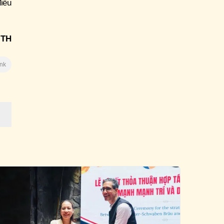
iều
TH
ink