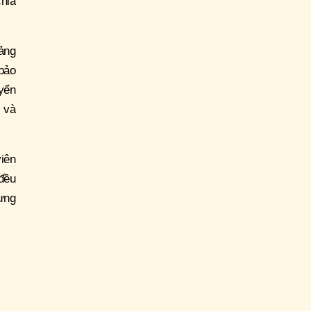
hia
ảng
 bảo
yển
n và
iên
đều
ưng