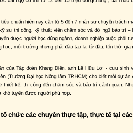
c đãi ngộ có thể từ 12 đến 15 triệu đồng/tháng”, bà Thảo c
 tiêu chuẩn hiện nay cần từ 5 đến 7 nhân sự chuyên trách m
kỹ sư thi công, kỹ thuật viên chăm sóc và đội ngũ bảo trì –
uyển được người học đúng ngành, doanh nghiệp buộc phải tu
 học, môi trường nhưng phải đào tạo lại từ đầu, tốn thời gia
án của Tập đoàn Khang Điền, anh Lê Hữu Lợi - cựu sinh v
iên (Trường Đại học Nông lâm TP.HCM) cho biết mỗi dự án 
 thiết kế, thi công đến chăm sóc và bảo trì cảnh quan. Nh
p khó tuyển được người phù hợp.
ổ chức các chuyên thực tập, thực tế tại các