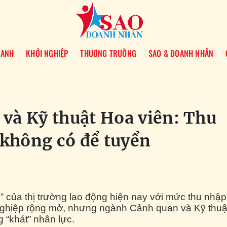
OANH
KHỞI NGHIỆP
THƯƠNG TRƯỜNG
SAO & DOANH NHÂN
 và Kỹ thuật Hoa viên: Thu
không có để tuyển
 của thị trường lao động hiện nay với mức thu nhập
nghiệp rộng mở, nhưng ngành Cảnh quan và Kỹ thuậ
g “khát” nhân lực.