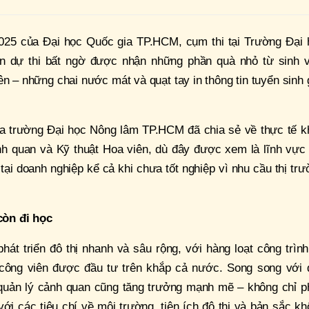
/2025 của Đại học Quốc gia TP.HCM, cụm thi tại Trường Đại 
n dự thi bất ngờ được nhận những phần quà nhỏ từ sinh v
n – những chai nước mát và quạt tay in thông tin tuyển sinh
ủa trường Đại học Nông lâm TP.HCM đã chia sẻ về thực tế k
h quan và Kỹ thuật Hoa viên, dù đây được xem là lĩnh vực 
tại doanh nghiệp kể cả khi chưa tốt nghiệp vì nhu cầu thị tr
còn đi học
át triển đô thị nhanh và sâu rộng, với hàng loạt công trìn
, công viên được đầu tư trên khắp cả nước. Song song với 
à quản lý cảnh quan cũng tăng trưởng mạnh mẽ – không chỉ p
ới các tiêu chí về môi trường, tiện ích đô thị và bản sắc k