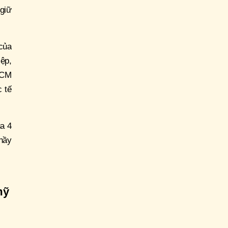
giữ
của
ệp,
.HCM
c tế
a 4
thầy
mỹ