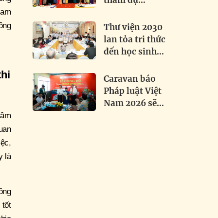
tham dự
Festival Dân ca
Nam
Dân vũ Quốc tế
ông
Thư viện 2030
2026 tại Điện
lan tỏa tri thức
Biên
đến học sinh
Việt - Lào tại
thi
Attapeu
Caravan báo
Pháp luật Việt
Nam 2026 sẽ
trao 1.000 mũ
tâm
bảo hiểm, thắp
uan
sáng hơn 3 km
ệc,
đường biên
y là
ông
tốt