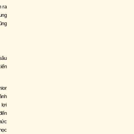
n ra
cung
ũng
sâu
iến
ior
cảnh
lợi
 đến
hức
 học