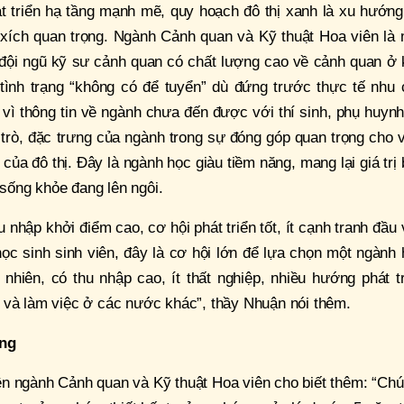
t triển hạ tầng mạnh mẽ, quy hoạch đô thị xanh là xu hướng
xích quan trọng. Ngành Cảnh quan và Kỹ thuật Hoa viên là 
 đội ngũ kỹ sư cảnh quan có chất lượng cao về cảnh quan ở 
tình trạng “không có để tuyển” dù đứng trước thực tế nhu 
vì thông tin về ngành chưa đến được với thí sinh, phụ huyn
 trò, đặc trưng của ngành trong sự đóng góp quan trọng cho 
của đô thị. Đây là ngành học giàu tiềm năng, mang lại giá trị
sống khỏe đang lên ngôi.
 nhập khởi điểm cao, cơ hội phát triển tốt, ít cạnh tranh đầu
 học sinh sinh viên, đây là cơ hội lớn để lựa chọn một ngành
 nhiên, có thu nhập cao, ít thất nghiệp, nhiều hướng phát t
 và làm việc ở các nước khác”, thầy Nhuận nói thêm.
àng
ên ngành Cảnh quan và Kỹ thuật Hoa viên cho biết thêm: “Ch