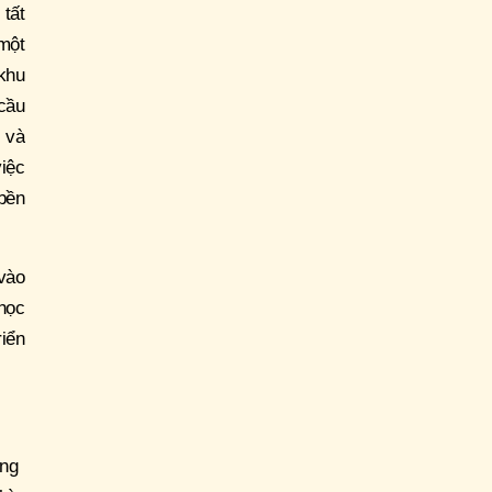
 tất
một
khu
cầu
h và
việc
 bền
 vào
 học
riển
úng