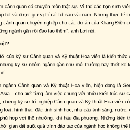
àm cảnh quan có chuyên môn thật sự. Vì thế các bạn sinh viê
 tốt và được giữ vị trí rất tốt sau vài năm. Nhưng thực tế 
ông cảnh quan chuyên nghiệp cho các dự án của Khang Điền c
ững ngành gần rồi đào tạo thêm”, anh Lợi nói.
iệt?
lõi của kỹ sư Cảnh quan và Kỹ thuật Hoa viên là kiến thức 
 những kỹ sư nhóm ngành gần như môi trường hay thiết kế k
hế.
n ngành Cảnh quan và Kỹ thuật Hoa viên, hiện đang là Sen
Asia – cho biết từng làm việc chung với nhiều kiến trúc sư 
 nhưng kỹ sư tốt nghiệp Cảnh quan và Kỹ thuật Hoa viên có 
g loại, hình thái, đặc tính sinh học, nhu cầu ánh sáng, nước,
ể phù hợp với thổ nhưỡng, khí hậu địa phương. Những kiến t
thời gian dài suốt quá trình đào tạo của ngành học không thể