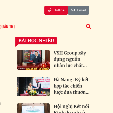
Hotline
Email
QUẢN TRỊ
BÀI ĐỌC NHIỀU
VSH Group xây
dựng nguồn
nhân lực chất
lượng cao đón
dầu xu hướng
Đà Nẵng: Ký kết
bất động sản
hợp tác chiến
lược đưa thương
hiệu bia lâu đời
t
của Đức về Việt
Hội nghị Kết nối
Nam
Kinh doanh và