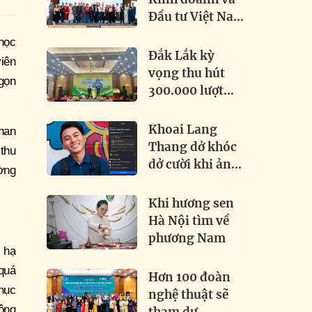
Đầu tư Việt Nam
– Quốc tế 2026:
học
Khai phá tiềm
Đắk Lắk kỳ
iên
năng, thúc đẩy
vọng thu hút
 gọn
hợp tác toàn cầu
300.000 lượt
khách tại Lễ hội
Sầu riêng 2026
Khoai Lang
han
Thang dở khóc
thu
dở cười khi ảnh
ường
chính chủ bị
đánh bản quyền
Khi hương sen
Hà Nội tìm về
phương Nam
h hạ
quá
Hơn 100 đoàn
hục
nghệ thuật sẽ
hông