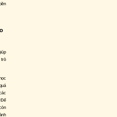
 bền
ào
iúp
trò
học
quá
 các
. Để
 còn
ành