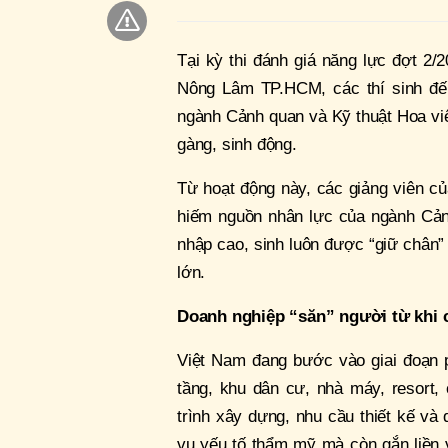
Tại kỳ thi đánh giá năng lực đợt 2
Nông Lâm TP.HCM, các thí sinh đế
ngành Cảnh quan và Kỹ thuật Hoa viê
gàng, sinh động.
Từ hoạt động này, các giảng viên c
hiếm nguồn nhân lực của ngành Cản
nhập cao, sinh luôn được “giữ chân” 
lớn.
Doanh nghiệp “săn” người từ khi 
Việt Nam đang bước vào giai đoạn ph
tầng, khu dân cư, nhà máy, resort
trình xây dựng, nhu cầu thiết kế v
vụ yếu tố thẩm mỹ mà còn gắn liền v