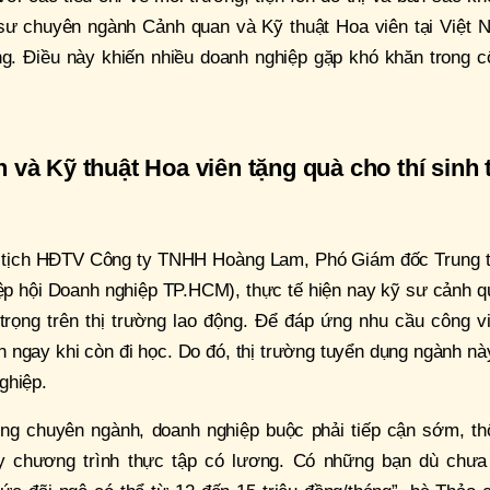
 sư chuyên ngành Cảnh quan và Kỹ thuật Hoa viên tại Việt 
ng. Điều này khiến nhiều doanh nghiệp gặp khó khăn trong c
và Kỹ thuật Hoa viên tặng quà cho thí sinh 
ủ tịch HĐTV Công ty TNHH Hoàng Lam, Phó Giám đốc Trung 
ệp hội Doanh nghiệp TP.HCM), thực tế hiện nay kỹ sư cảnh q
trọng trên thị trường lao động. Để đáp ứng nhu cầu công vi
n ngay khi còn đi học. Do đó, thị trường tuyển dụng ngành nà
ghiệp.
ng chuyên ngành, doanh nghiệp buộc phải tiếp cận sớm, th
ay chương trình thực tập có lương. Có những bạn dù chưa 