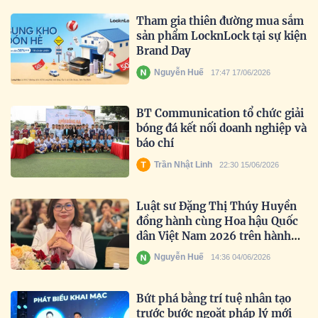
Tham gia thiên đường mua sắm
sản phẩm LocknLock tại sự kiện
Brand Day
Nguyễn Huế
17:47 17/06/2026
BT Communication tổ chức giải
bóng đá kết nối doanh nghiệp và
báo chí
Trần Nhật Linh
22:30 15/06/2026
Luật sư Đặng Thị Thúy Huyền
đồng hành cùng Hoa hậu Quốc
dân Việt Nam 2026 trên hành
trình tìm kiếm nhan sắc truyền
Nguyễn Huế
14:36 04/06/2026
cảm hứng
Bứt phá bằng trí tuệ nhân tạo
trước bước ngoặt pháp lý mới