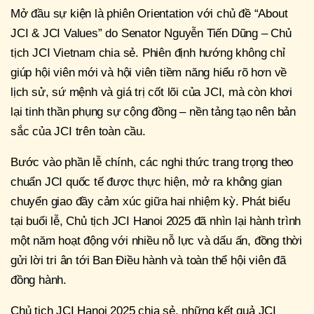
Mở đầu sự kiện là phiên Orientation với chủ đề “About
JCI & JCI Values” do Senator Nguyễn Tiến Dũng – Chủ
tịch JCI Vietnam chia sẻ. Phiên định hướng không chỉ
giúp hội viên mới và hội viên tiềm năng hiểu rõ hơn về
lịch sử, sứ mệnh và giá trị cốt lõi của JCI, mà còn khơi
lại tinh thần phụng sự cộng đồng – nền tảng tạo nên bản
sắc của JCI trên toàn cầu.
Bước vào phần lễ chính, các nghi thức trang trọng theo
chuẩn JCI quốc tế được thực hiện, mở ra không gian
chuyển giao đầy cảm xúc giữa hai nhiệm kỳ. Phát biểu
tại buổi lễ, Chủ tịch JCI Hanoi 2025 đã nhìn lại hành trình
một năm hoạt động với nhiều nỗ lực và dấu ấn, đồng thời
gửi lời tri ân tới Ban Điều hành và toàn thể hội viên đã
đồng hành.
Chủ tịch JCI Hanoi 2025 chia sẻ, những kết quả JCI