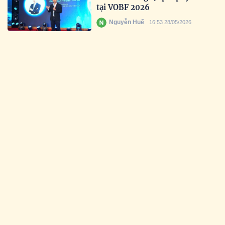
tại VOBF 2026
Nguyễn Huế
16:53 28/05/2026
Lan tỏa tinh thần đổi mới sáng
tạo trong học sinh Việt
Nguyễn Huế
17:35 19/05/2026
Uy tín được khẳng định qua thời
gian: Prudential tiếp tục được
vinh danh tại Giải thưởng Rồng
Vàng 2026
Nguyễn Huế
16:28 18/05/2026
Lan tỏa vẻ đẹp tâm hồn và tri
thức Việt ra thế giới tại Miss
Culture Vietnam Global 2026
Nguyễn Huế
10:09 07/05/2026