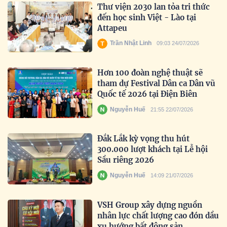
Thư viện 2030 lan tỏa tri thức
đến học sinh Việt - Lào tại
Attapeu
Trần Nhật Linh
09:03 24/07/2026
Hơn 100 đoàn nghệ thuật sẽ
tham dự Festival Dân ca Dân vũ
Quốc tế 2026 tại Điện Biên
Nguyễn Huế
21:55 22/07/2026
Đắk Lắk kỳ vọng thu hút
300.000 lượt khách tại Lễ hội
Sầu riêng 2026
Nguyễn Huế
14:09 21/07/2026
VSH Group xây dựng nguồn
nhân lực chất lượng cao đón dầu
xu hướng bất động sản