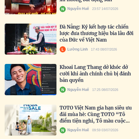
Nguyễn Huế
23:57 14/07/2026
Đà Nẵng: Ký kết hợp tác chiến
lược đưa thương hiệu bia lâu đời
của Đức về Việt Nam
Lường Linh
17:43 08/07/2026
Khoai Lang Thang dở khóc dở
cười khi ảnh chính chủ bị đánh
bản quyền
Nguyễn Huế
17:25 08/07/2026
TOTO Việt Nam gia hạn siêu ưu
đãi mùa hè: Cùng TOTO “Tô
điểm tiện nghi, Tô màu cuộc
sống” trọn vẹn hơn.
Nguyễn Huế
09:59 03/07/2026