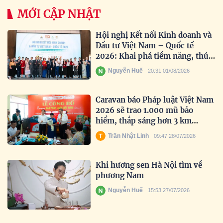
MỚI CẬP NHẬT
Hội nghị Kết nối Kinh doanh và
Đầu tư Việt Nam – Quốc tế
2026: Khai phá tiềm năng, thúc
đẩy hợp tác toàn cầu
Nguyễn Huế
20:31 01/08/2026
Caravan báo Pháp luật Việt Nam
2026 sẽ trao 1.000 mũ bảo
hiểm, thắp sáng hơn 3 km
đường biên
Trần Nhật Linh
09:47 28/07/2026
Khi hương sen Hà Nội tìm về
phương Nam
Nguyễn Huế
15:53 27/07/2026