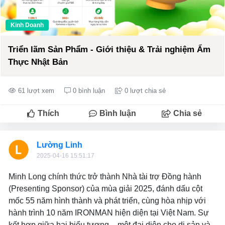
Kinh Doanh
Triển lãm Sản Phẩm - Giới thiệu & Trải nghiệm Ẩm
Thực Nhật Bản
61 lượt xem
0 bình luận
0 lượt chia sẻ
Thích
Bình luận
Chia sẻ
Lường Linh
2025-04-16 15:51:17
Minh Long chính thức trở thành Nhà tài trợ Đồng hành
(Presenting Sponsor) của mùa giải 2025, đánh dấu cột
mốc 55 năm hình thành và phát triển, cùng hòa nhịp với
hành trình 10 năm IRONMAN hiện diện tại Việt Nam. Sự
kết hợp giữa hai biểu tượng – một đại diện cho di sản và