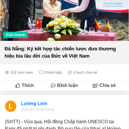
Kinh Doanh
Đà Nẵng: Ký kết hợp tác chiến lược đưa thương
hiệu bia lâu đời của Đức về Việt Nam
152 lượt xem
0 bình luận
0 lượt chia sẻ
Thích
Bình luận
Chia sẻ
Lường Linh
2025-04-23 09:54:36
(SHTT) - Vừa qua, Hội đồng Chấp hành UNESCO tại
Paris đã nhất trí ghi danh 'Bộ sưu tập của Nhạc sĩ Hoàng