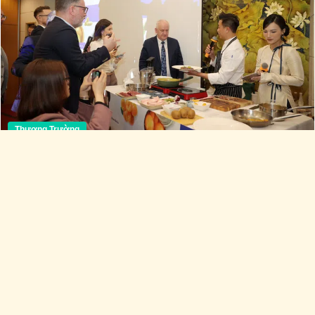
Thương Trường
Dự án 'EU Good Food - Good Life' đã chính thức
khởi động tại Việt Nam
28 lượt xem
0 bình luận
0 lượt chia sẻ
Thích
Bình luận
Chia sẻ
Tô Hà
2025-03-13 16:49:46